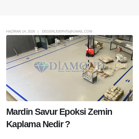
Author Box
HAZIRAN 14, 2026
DEGERLIDERVIS@GMAIL.COM
Mardin Savur Epoksi Zemin
Kaplama Nedir ?