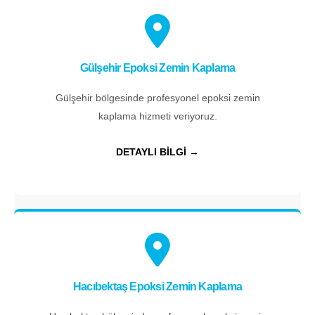
Gülşehir Epoksi Zemin Kaplama
Gülşehir bölgesinde profesyonel epoksi zemin
kaplama hizmeti veriyoruz.
DETAYLI BİLGİ →
Hacıbektaş Epoksi Zemin Kaplama