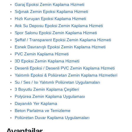
Garaj Epoksi Zemin Kaplama Hizmeti
Sığınak Zemin Epoksi Kaplama Hizmeti
Hızlı Kuruyan Epoksi Kaplama Hizmeti
Atık Su Deposu Epoksi Zemin Kaplama Hizmeti
Spor Salonu Epoksi Zemin Kaplama Hizmeti
Şeffaf / Transparent Epoksi Zemin Kaplama Hizmeti
Esnek Davranışlı Epoksi Zemin Kaplama Hizmeti
PVC Zemin Kaplama Hizmeti
3D Epoksi Zemin Kaplama Hizmeti
Desenli Epoksi / Desenli PVC Zemin Kaplama Hizmeti
Yalıtımlı Epoksi & Poliüretan Zemin Kaplama Hizmetleri
Su / Ses / Isı Yalıtımlı Poliüretan Uygulamaları
3 Boyutlu Zemin Kaplama Çeşitleri
Polyürea Zemin Kaplama Uygulaması
Dayanıklı Yer Kaplama
Beton Parlatma ve Temizleme
Poliüretan Duvar Kaplama Uygulamaları
Avantajlar