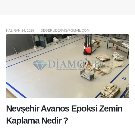
Author Box
HAZIRAN 14, 2026
DEGERLIDERVIS@GMAIL.COM
Nevşehir Avanos Epoksi Zemin
Kaplama Nedir ?