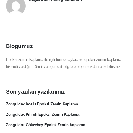
Blogumuz
Epoksi zemin kaplama ile ilgili tüm detaylara ve epoksi zemin kaplama
hizmeti verdiğim tüm il ve ilçere ait bilgilere blogumuzdan erişebilirsiniz.
Son yazılan yazılarımız
Zonguldak Kozlu Epoksi Zemin Kaplama
Zonguldak Kilimli Epoksi Zemin Kaplama
Zonguldak Gökçebey Epoksi Zemin Kaplama