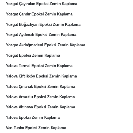
Yozgat Çayıralan Epoksi Zemin Kaplama
Yozgat Çandır Epoksi Zemin Kaplama
Yozgat Boğazlıyan Epoksi Zemin Kaplama
Yozgat Aydıncık Epoksi Zemin Kaplama
Yozgat Akdağmadeni Epoksi Zemin Kaplama
Yozgat Epoksi Zemin Kaplama
Yalova Termal Epoksi Zemin Kaplama
Yalova Çiftlikköy Epoksi Zemin Kaplama
Yalova Çınarcık Epoksi Zemin Kaplama
Yalova Armutlu Epoksi Zemin Kaplama
Yalova Altınova Epoksi Zemin Kaplama
Yalova Epoksi Zemin Kaplama
Van Tuşba Epoksi Zemin Kaplama