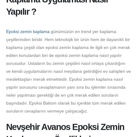
Yapılır ?
Epoksi zemin kaplama
günümüzün en trend yer kaplama
çeşitlerinden biridir. Hem teknolojik bir ürün hem de dayanıklı bir
kaplama çeşidi olan epoksi zemin kaplama ile ilgili en çok merak
edilen konulardan biri de epoksi zemin kaplama nasıl yapılır
sorusudur. Ustaların bu zemin çeşidini nasıl ortaya çıkardığını
ve kendi uygulamalarını nasıl meydana getirdiğini ev sahipleri ve
meslektaşları merak etmektedir. Epoksi zemin kaplama nasıl
yapılır sorusunu cevaplamanın yanı sıra bu işlemler sırasında
neler yapılması gerektiği de en çok merak edilen soruların
başındadır. Epoksi Baktım olarak bu içerikte tüm merak edilen
soruların cevaplarını vermeye çalışacağız.
Nevşehir Avanos Epoksi Zemin