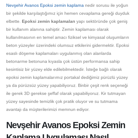
Nevşehir Avanos Epoksi zemin kaplama
nedir sorusu ile yoğun
bir şekilde karşılaştığımız için hemen cevaplama gereği duyduk
elbette.
Epoksi zemin kaplamaları
yapı sektöründe çok geniş
bir kullanım alanına sahiptir. Zemin kaplaması olarak
kullanılmasının en temel amacı fiziksel ve kimyasal oluşumların
beton yüzeyler üzerindeki olumsuz etkilerini gidermektir. Epoksi
esaslı döşeme kaplamaları uygulanmış olan alanlarda
betonarme betonuna kıyasla çok üstün performansa sahip
kesintisiz bir yüzey elde edilebilmektedir. İsteğe bağlı olarak
epoksi zemin kaplamalarımız portakal dediğimiz pürüzlü yüzey
ya da pürüzsüz yüzey yapabiliyoruz. Binbir çeşit renk seçeneği
ile gerek 3D gerekse şeffaf olarak yapabiliyoruz. Kir tutmayan
yüzey sayesinde temizlik çok pratik oluyor ve su tutmama
avantajı da müşterilerimizi memnun ediyor.
Nevşehir Avanos Epoksi Zemin
Kaplama Uygulaması Nasıl