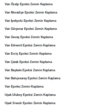
Van Özalp Epoksi Zemin Kaplama
Van Muradiye Epoksi Zemin Kaplama
Van İpekyolu Epoksi Zemin Kaplama
Van Gürpınar Epoksi Zemin Kaplama
Van Gevaş Epoksi Zemin Kaplama
Van Edremit Epoksi Zemin Kaplama
Van Erciş Epoksi Zemin Kaplama
Van Çatak Epoksi Zemin Kaplama
Van Başkale Epoksi Zemin Kaplama
Van Bahçesaray Epoksi Zemin Kaplama
Van Epoksi Zemin Kaplama
Uşak Ulubey Epoksi Zemin Kaplama
Uşak Sivaslı Epoksi Zemin Kaplama