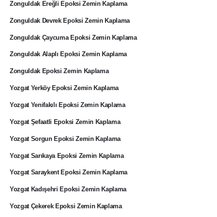
Zonguldak Ereğli Epoksi Zemin Kaplama
Zonguldak Devrek Epoksi Zemin Kaplama
Zonguldak Çaycuma Epoksi Zemin Kaplama
Zonguldak Alaplı Epoksi Zemin Kaplama
Zonguldak Epoksi Zemin Kaplama
Yozgat Yerköy Epoksi Zemin Kaplama
Yozgat Yenifakılı Epoksi Zemin Kaplama
Yozgat Şefaatli Epoksi Zemin Kaplama
Yozgat Sorgun Epoksi Zemin Kaplama
Yozgat Sarıkaya Epoksi Zemin Kaplama
Yozgat Saraykent Epoksi Zemin Kaplama
Yozgat Kadışehri Epoksi Zemin Kaplama
Yozgat Çekerek Epoksi Zemin Kaplama