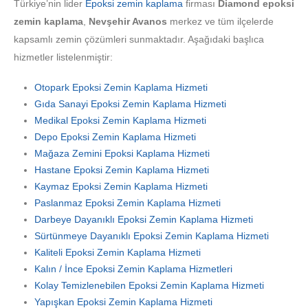
Türkiye’nin lider
Epoksi zemin kaplama
firması
Diamond epoksi
zemin kaplama
,
Nevşehir Avanos
merkez ve tüm ilçelerde
kapsamlı zemin çözümleri sunmaktadır. Aşağıdaki başlıca
hizmetler listelenmiştir:
Otopark Epoksi Zemin Kaplama Hizmeti
Gıda Sanayi Epoksi Zemin Kaplama Hizmeti
Medikal Epoksi Zemin Kaplama Hizmeti
Depo Epoksi Zemin Kaplama Hizmeti
Mağaza Zemini Epoksi Kaplama Hizmeti
Hastane Epoksi Zemin Kaplama Hizmeti
Kaymaz Epoksi Zemin Kaplama Hizmeti
Paslanmaz Epoksi Zemin Kaplama Hizmeti
Darbeye Dayanıklı Epoksi Zemin Kaplama Hizmeti
Sürtünmeye Dayanıklı Epoksi Zemin Kaplama Hizmeti
Kaliteli Epoksi Zemin Kaplama Hizmeti
Kalın / İnce Epoksi Zemin Kaplama Hizmetleri
Kolay Temizlenebilen Epoksi Zemin Kaplama Hizmeti
Yapışkan Epoksi Zemin Kaplama Hizmeti