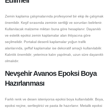
Edilmeli
Zemin kaplama çalışmalarında profesyonel bir ekip ile çalışmak
önemlidir. Keşif sırasında zeminin sertliği ve sorunları belirlenir.
Kullanılacak malzeme miktarı buna göre hesaplanır. Dayanıklı
ve estetik epoksi zemin kaplamalar alan ihtiyacına göre
seçilmelidir. Portakal desenli kaplamalar yoğun trafik
alanlarında, şeffaf kaplamalar ise dekoratif amaçlı kullanılabilir.
Kalınlık önemlidir; yeterince kalın yapılmalı, uzun süre dayanıklı
olmalıdır.
Nevşehir Avanos Epoksi Boya
Hazırlanması
Farklı renk ve desen isteniyorsa epoksi boya kullanılabilir. Boya,
epoksi reçine, sertleştirici ve pasta ile hazırlanır. Metalik epoksi