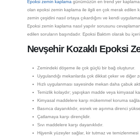
Epoksi zemin kaplama
günümüzün en trend yer kaplama çeş
olan epoksi zemin kaplama ile ilgili en çok merak edilen 
zemin çeşidini nasıl ortaya çıkardığını ve kendi uygulama
Epoksi zemin kaplama nasıl yapılır sorusunu cevaplamanı
edilen soruların başındadır. Epoksi Baktım olarak bu içer
Nevşehir Kozaklı Epoksi Ze
Zemindeki döşeme ile çok güçlü bir bağ oluşturur.
Uygulandığı mekanlarda çok dikkat çeker ve diğer ze
Hızlı uygulanması sayesinde mekan daha çabuk aktif
Temizlik kolaydır; yapışkan madde veya kimyasal kal
Kimyasal maddelere karşı mükemmel koruma sağlar
Basınca dayanıklıdır, esnek ve aşınma direnci yüksek
Çatlamaya karşı dirençlidir.
Sıvı maddelere karşı dayanıklıdır.
Hijyenik yüzeyler sağlar, kir tutmaz ve temizlenmesi 