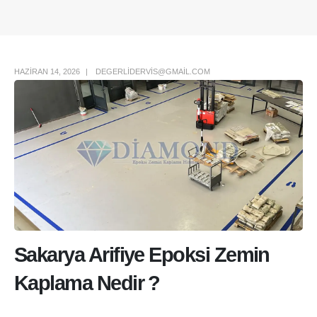
Author Box
HAZIRAN 14, 2026
DEGERLIDERVIS@GMAIL.COM
Sakarya Arifiye Epoksi Zemin
Kaplama Nedir ?