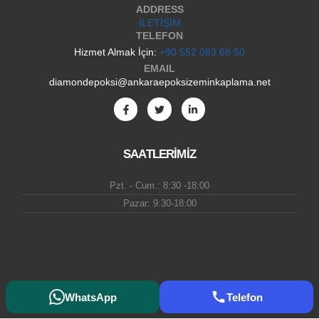
ADDRESS
İLETİŞİM
TELEFON
Hizmet Almak İçin:
+90 552 083 68 50
EMAIL
diamondepoksi@ankaraepoksizeminkaplama.net
SAATLERİMİZ
Pzt. - Cum.: 8:30 -18:00
Pazar: 9:30-18:00
WhatsApp
Telefon