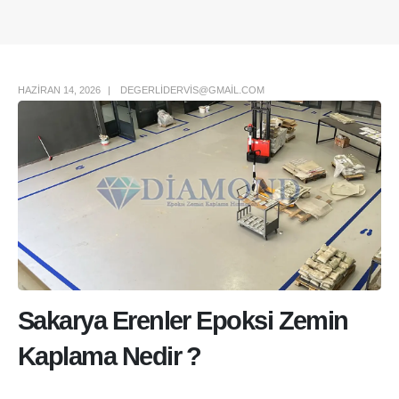
Author Box
HAZIRAN 14, 2026
DEGERLIDERVIS@GMAIL.COM
Sakarya Erenler Epoksi Zemin
Kaplama Nedir ?