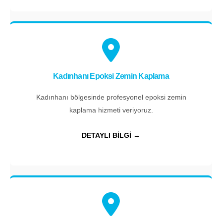
Kadınhanı Epoksi Zemin Kaplama
Kadınhanı bölgesinde profesyonel epoksi zemin
kaplama hizmeti veriyoruz.
DETAYLI BİLGİ →