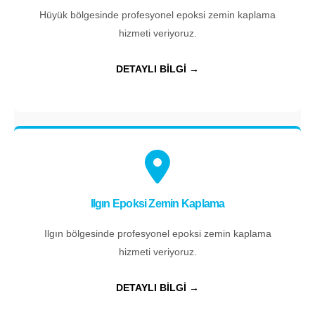
Hüyük bölgesinde profesyonel epoksi zemin kaplama
hizmeti veriyoruz.
DETAYLI BİLGİ →
Ilgın Epoksi Zemin Kaplama
Ilgın bölgesinde profesyonel epoksi zemin kaplama
hizmeti veriyoruz.
DETAYLI BİLGİ →