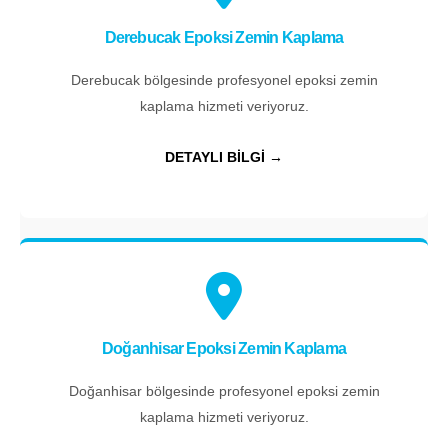
Derebucak Epoksi Zemin Kaplama
Derebucak bölgesinde profesyonel epoksi zemin
kaplama hizmeti veriyoruz.
DETAYLI BİLGİ →
Doğanhisar Epoksi Zemin Kaplama
Doğanhisar bölgesinde profesyonel epoksi zemin
kaplama hizmeti veriyoruz.