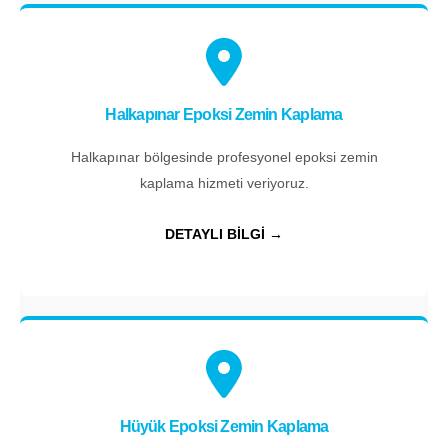
Halkapınar Epoksi Zemin Kaplama
Halkapınar bölgesinde profesyonel epoksi zemin
kaplama hizmeti veriyoruz.
DETAYLI BİLGİ →
Hüyük Epoksi Zemin Kaplama