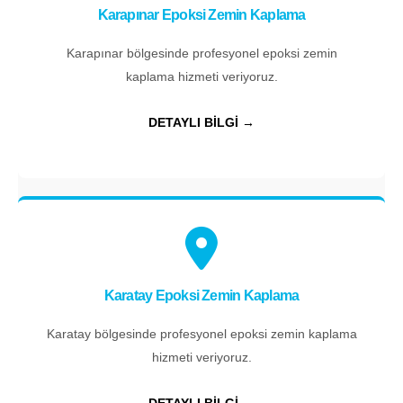
Karapınar Epoksi Zemin Kaplama
Karapınar bölgesinde profesyonel epoksi zemin
kaplama hizmeti veriyoruz.
DETAYLI BİLGİ →
Karatay Epoksi Zemin Kaplama
Karatay bölgesinde profesyonel epoksi zemin kaplama
hizmeti veriyoruz.
DETAYLI BİLGİ →