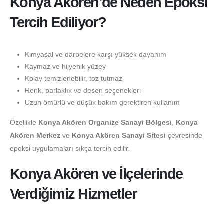
Konya Akören’de Neden Epoksi
Tercih Ediliyor?
Kimyasal ve darbelere karşı yüksek dayanım
Kaymaz ve hijyenik yüzey
Kolay temizlenebilir, toz tutmaz
Renk, parlaklık ve desen seçenekleri
Uzun ömürlü ve düşük bakım gerektiren kullanım
Özellikle
Konya Akören Organize Sanayi Bölgesi
,
Konya
Akören Merkez
ve
Konya Akören Sanayi Sitesi
çevresinde
epoksi uygulamaları sıkça tercih edilir.
Konya Akören ve İlçelerinde
Verdiğimiz Hizmetler