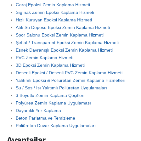
Garaj Epoksi Zemin Kaplama Hizmeti
Sığınak Zemin Epoksi Kaplama Hizmeti
Hızlı Kuruyan Epoksi Kaplama Hizmeti
Atık Su Deposu Epoksi Zemin Kaplama Hizmeti
Spor Salonu Epoksi Zemin Kaplama Hizmeti
Şeffaf / Transparent Epoksi Zemin Kaplama Hizmeti
Esnek Davranışlı Epoksi Zemin Kaplama Hizmeti
PVC Zemin Kaplama Hizmeti
3D Epoksi Zemin Kaplama Hizmeti
Desenli Epoksi / Desenli PVC Zemin Kaplama Hizmeti
Yalıtımlı Epoksi & Poliüretan Zemin Kaplama Hizmetleri
Su / Ses / Isı Yalıtımlı Poliüretan Uygulamaları
3 Boyutlu Zemin Kaplama Çeşitleri
Polyürea Zemin Kaplama Uygulaması
Dayanıklı Yer Kaplama
Beton Parlatma ve Temizleme
Poliüretan Duvar Kaplama Uygulamaları
Avantajlar