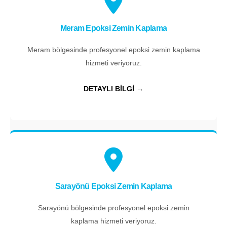
Meram Epoksi Zemin Kaplama
Meram bölgesinde profesyonel epoksi zemin kaplama
hizmeti veriyoruz.
DETAYLI BİLGİ →
Sarayönü Epoksi Zemin Kaplama
Sarayönü bölgesinde profesyonel epoksi zemin
kaplama hizmeti veriyoruz.