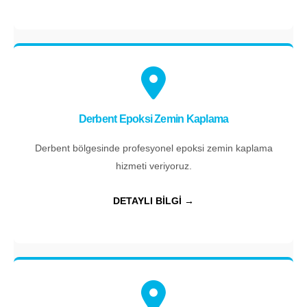
Derbent Epoksi Zemin Kaplama
Derbent bölgesinde profesyonel epoksi zemin kaplama
hizmeti veriyoruz.
DETAYLI BİLGİ →