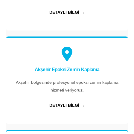
DETAYLI BİLGİ →
Akşehir Epoksi Zemin Kaplama
Akşehir bölgesinde profesyonel epoksi zemin kaplama
hizmeti veriyoruz.
DETAYLI BİLGİ →