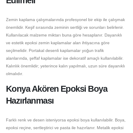
Edilmeli
Zemin kaplama çalışmalarında profesyonel bir ekip ile çalışmak
önemlidir. Keşif sırasında zeminin sertliği ve sorunları belirlenir.
Kullanılacak malzeme miktarı buna göre hesaplanır. Dayanıklı
ve estetik epoksi zemin kaplamalar alan ihtiyacına göre
seçilmelidir. Portakal desenli kaplamalar yoğun trafik
alanlarında, şeffaf kaplamalar ise dekoratif amaçlı kullanılabilir.
Kalınlık önemlidir; yeterince kalın yapılmalı, uzun süre dayanıklı
olmalıdır.
Konya Akören Epoksi Boya
Hazırlanması
Farklı renk ve desen isteniyorsa epoksi boya kullanılabilir. Boya,
epoksi reçine, sertleştirici ve pasta ile hazırlanır. Metalik epoksi