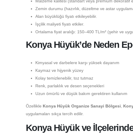
Malzeme kalitesi (standart veya premium dekoratif epo
Zemin durumu (hazırlık, düzeltme ve astar uygulaması
Alan büyüklüğü fiyatı etkileyebilir.
İşçilik maliyeti fiyatı etkiler.
Ortalama fiyat aralığı: 150–400 TL/m² (şehir ve uygu
Konya Hüyük’de Neden Epok
Kimyasal ve darbelere karşı yüksek dayanım
Kaymaz ve hijyenik yüzey
Kolay temizlenebilir, toz tutmaz
Renk, parlaklık ve desen seçenekleri
Uzun ömürlü ve düşük bakım gerektiren kullanım
Özellikle
Konya Hüyük Organize Sanayi Bölgesi
,
Kony
uygulamaları sıkça tercih edilir.
Konya Hüyük ve İlçelerinde