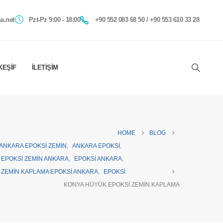
a.net
Pzt-Pz 9:00 - 18:00
+90 552 083 68 50 / +90 553 610 33 28
KEŞIF
İLETIŞIM
HOME
BLOG
ANKARA EPOKSI ZEMIN
,
ANKARA EPOKSI
,
EPOKSI ZEMIN ANKARA
,
EPOKSI ANKARA
,
ZEMIN KAPLAMA EPOKSI ANKARA
,
EPOKSI
KONYA HÜYÜK EPOKSI ZEMIN KAPLAMA