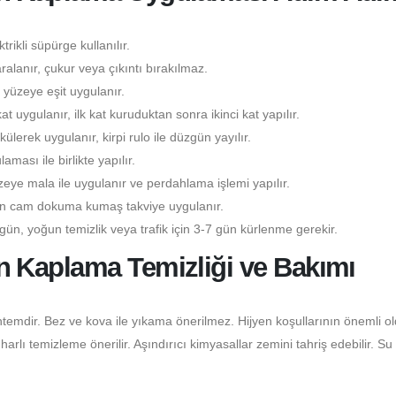
rikli süpürge kullanılır.
lanır, çukur veya çıkıntı bırakılmaz.
yüzeye eşit uygulanır.
kat uygulanır, ilk kat kuruduktan sonra ikinci kat yapılır.
lerek uygulanır, kirpi rulo ile düzgün yayılır.
ası ile birlikte yapılır.
eye mala ile uygulanır ve perdahlama işlemi yapılır.
çin cam dokuma kumaş takviye uygulanır.
gün, yoğun temizlik veya trafik için 3-7 gün kürlenme gerekir.
 Kaplama Temizliği ve Bakımı
temdir. Bez ve kova ile yıkama önerilmez. Hijyen koşullarının önemli o
lı temizleme önerilir. Aşındırıcı kimyasallar zemini tahriş edebilir. Su 