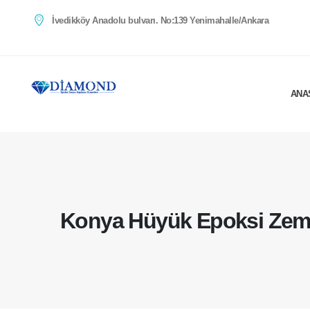
İvedikköy Anadolu bulvarı. No:139 Yenimahalle/Ankara
ANA
Konya Hüyük Epoksi Zem