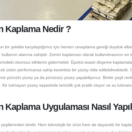
 Kaplama Nedir ?
un bir şekilde karşılaştığımız için hemen cevaplama gereği duyduk elbe
 kullanım alanına sahiptir. Zemin kaplaması olarak kullanılmasının en 
erindeki olumsuz etkilerini gidermektir. Epoksi esaslı döşeme kaplamala
 üstün performansa sahip kesintisiz bir yüzey elde edilebilmektedir. 
miz pürüzlü yüzey ya da pürüzsüz yüzey yapabiliyoruz. Binbir çeşit ren
z. Kir tutmayan yüzey sayesinde temizlik çok pratik oluyor ve su tutmam
 Kaplama Uygulaması Nasıl Yapılı
itlerinden biridir. Hem teknolojik bir ürün hem de dayanıklı bir kapl