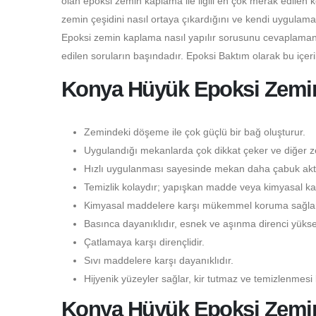
olan epoksi zemin kaplama ile ilgili en çok merak edilen 
zemin çeşidini nasıl ortaya çıkardığını ve kendi uygulama
Epoksi zemin kaplama nasıl yapılır sorusunu cevaplamanı
edilen soruların başındadır. Epoksi Baktım olarak bu içer
Konya Hüyük Epoksi Zemin 
Zemindeki döşeme ile çok güçlü bir bağ oluşturur.
Uygulandığı mekanlarda çok dikkat çeker ve diğer ze
Hızlı uygulanması sayesinde mekan daha çabuk aktif
Temizlik kolaydır; yapışkan madde veya kimyasal kal
Kimyasal maddelere karşı mükemmel koruma sağlar
Basınca dayanıklıdır, esnek ve aşınma direnci yüksek
Çatlamaya karşı dirençlidir.
Sıvı maddelere karşı dayanıklıdır.
Hijyenik yüzeyler sağlar, kir tutmaz ve temizlenmesi 
Konya Hüyük Epoksi Zemi