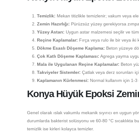
Temizlik:
Mekan titizlikle temizlenir; vakum veya elekt
Zemin Hazırlığı:
Pürüzsüz yüzey gerekiyorsa zımpara
Yüzey Astarı:
Uygun astar malzemesi seçilir ve tüm 
Reçine Kaplamalar:
Fırça veya rulo ile bir veya iki 
Dökme Esaslı Döşeme Kaplama:
Beton yüzeye dökü
Çok Katlı Döşeme Kaplaması:
Agrega yayma uygulam
Mala ile Uygulanan Reçine Kaplamalar:
Beton yüz
Takviyeler Sistemler:
Çatlak veya derz sorunları i
Kaplamanın Kürlenmesi:
Normal kullanım için 1-3 
Konya Hüyük Epoksi Zemin
Genel olarak ıslak vakumlu mekanik sıyırıcı en uygun yön
durumlarda bakterist solüsyonu ve 60-80 °C sıcaklıkta buhar
temizlik ise kirleri kolayca temizler.