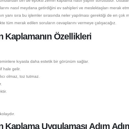
konulardan biri de epoksi zemin kaplama nasıl yapılır sorusudur. Ustala
larını nasıl meydana getirdiğini ev sahipleri ve meslektaşları merak etm
n yanı sıra bu işlemler sırasında neler yapılması gerektiği de en çok 
ikte tüm merak edilen soruların cevaplarını vermeye çalışacağız.
Kaplamanın Özellikleri
minlere kıyasla daha estetik bir görünüm sağlar.
 hale gelir.
ıcı olmaz, toz tutmaz.
.
tir.
kolaydır.
n Kaplama Uygulaması Adım Adı