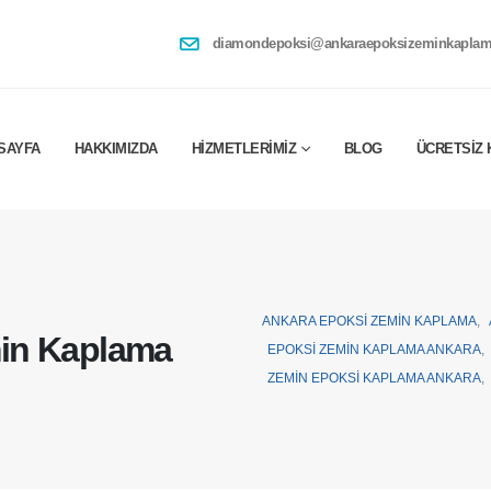
diamondepoksi@ankaraepoksizeminkaplam
SAYFA
HAKKIMIZDA
HIZMETLERIMIZ
BLOG
ÜCRETSIZ 
ANKARA EPOKSI ZEMIN KAPLAMA
,
in Kaplama
EPOKSI ZEMIN KAPLAMA ANKARA
,
ZEMIN EPOKSI KAPLAMA ANKARA
,