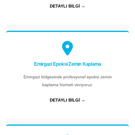
DETAYLI BİLGİ →
Emirgazi Epoksi Zemin Kaplama
Emirgazi bölgesinde profesyonel epoksi zemin
kaplama hizmeti veriyoruz.
DETAYLI BİLGİ →