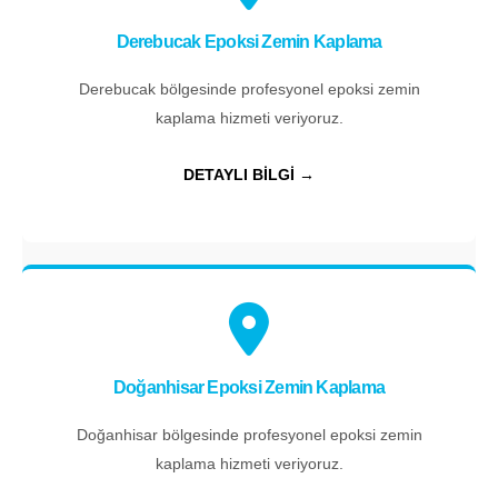
Derebucak Epoksi Zemin Kaplama
Derebucak bölgesinde profesyonel epoksi zemin
kaplama hizmeti veriyoruz.
DETAYLI BİLGİ →
Doğanhisar Epoksi Zemin Kaplama
Doğanhisar bölgesinde profesyonel epoksi zemin
kaplama hizmeti veriyoruz.