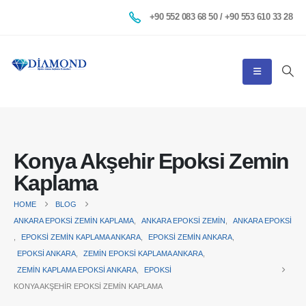
+90 552 083 68 50 / +90 553 610 33 28
Konya Akşehir Epoksi Zemin
Kaplama
HOME
BLOG
ANKARA EPOKSI ZEMIN KAPLAMA
,
ANKARA EPOKSI ZEMIN
,
ANKARA EPOKSI
,
EPOKSI ZEMIN KAPLAMA ANKARA
,
EPOKSI ZEMIN ANKARA
,
EPOKSI ANKARA
,
ZEMIN EPOKSI KAPLAMA ANKARA
,
ZEMIN KAPLAMA EPOKSI ANKARA
,
EPOKSI
KONYA AKŞEHIR EPOKSI ZEMIN KAPLAMA