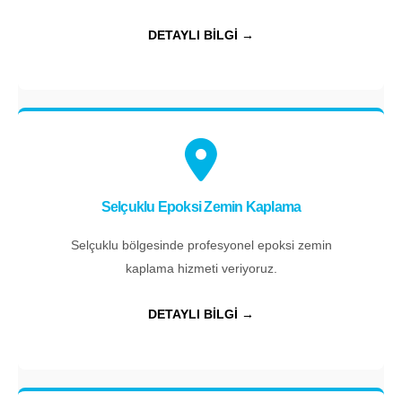
DETAYLI BİLGİ →
Selçuklu Epoksi Zemin Kaplama
Selçuklu bölgesinde profesyonel epoksi zemin
kaplama hizmeti veriyoruz.
DETAYLI BİLGİ →