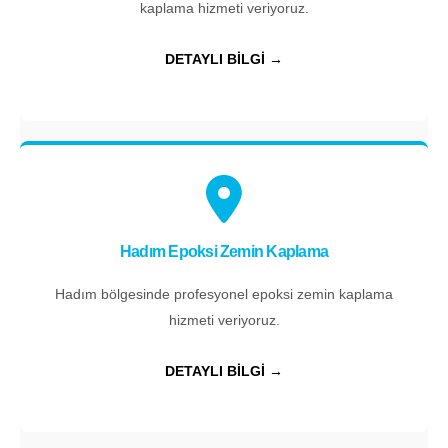
kaplama hizmeti veriyoruz.
DETAYLI BİLGİ →
Hadım Epoksi Zemin Kaplama
Hadım bölgesinde profesyonel epoksi zemin kaplama
hizmeti veriyoruz.
DETAYLI BİLGİ →