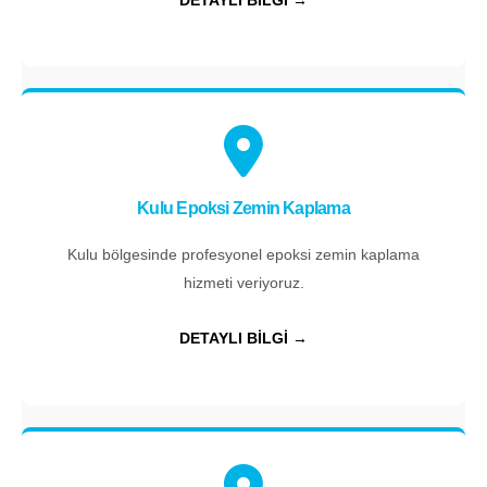
Kulu Epoksi Zemin Kaplama
Kulu bölgesinde profesyonel epoksi zemin kaplama
hizmeti veriyoruz.
DETAYLI BİLGİ →