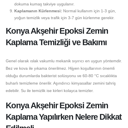
dokuma kumaş takviye uygulanır.
Kaplamanın Kürlenmesi:
Normal kullanım için 1-3 gün,
yoğun temizlik veya trafik için 3-7 gün kürlenme gerekir.
Konya Akşehir Epoksi Zemin
Kaplama Temizliği ve Bakımı
Genel olarak ıslak vakumlu mekanik sıyırıcı en uygun yöntemdir.
Bez ve kova ile yıkama önerilmez. Hijyen koşullarının önemli
olduğu durumlarda bakterist solüsyonu ve 60-80 °C sıcaklıkta
buharlı temizleme önerilir. Aşındırıcı kimyasallar zemini tahriş
edebilir. Su ile temizlik ise kirleri kolayca temizler.
Konya Akşehir Epoksi Zemin
Kaplama Yapılırken Nelere Dikkat