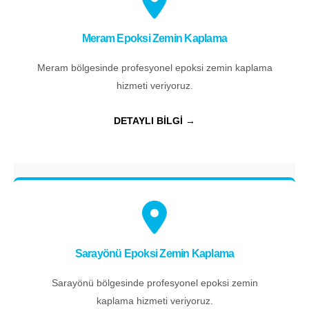
Meram Epoksi Zemin Kaplama
Meram bölgesinde profesyonel epoksi zemin kaplama
hizmeti veriyoruz.
DETAYLI BİLGİ →
Sarayönü Epoksi Zemin Kaplama
Sarayönü bölgesinde profesyonel epoksi zemin
kaplama hizmeti veriyoruz.