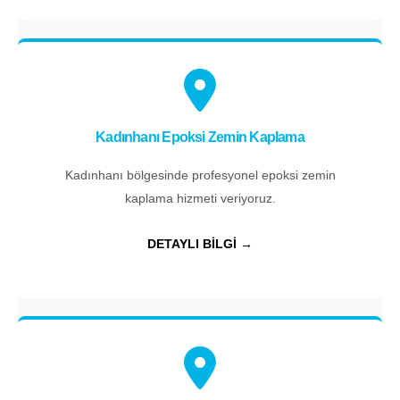
Kadınhanı Epoksi Zemin Kaplama
Kadınhanı bölgesinde profesyonel epoksi zemin
kaplama hizmeti veriyoruz.
DETAYLI BİLGİ →