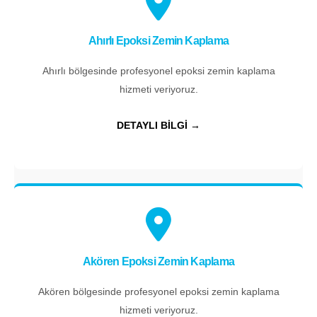
Ahırlı Epoksi Zemin Kaplama
Ahırlı bölgesinde profesyonel epoksi zemin kaplama
hizmeti veriyoruz.
DETAYLI BİLGİ →
Akören Epoksi Zemin Kaplama
Akören bölgesinde profesyonel epoksi zemin kaplama
hizmeti veriyoruz.