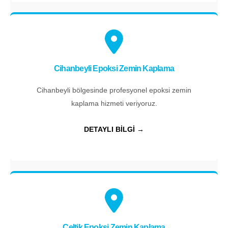
Cihanbeyli Epoksi Zemin Kaplama
Cihanbeyli bölgesinde profesyonel epoksi zemin
kaplama hizmeti veriyoruz.
DETAYLI BİLGİ →
Çeltik Epoksi Zemin Kaplama