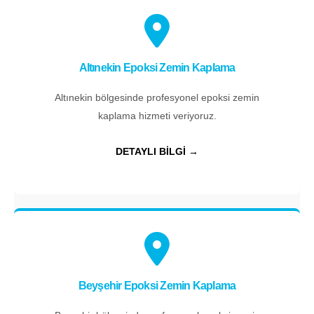
Altınekin Epoksi Zemin Kaplama
Altınekin bölgesinde profesyonel epoksi zemin
kaplama hizmeti veriyoruz.
DETAYLI BİLGİ →
Beyşehir Epoksi Zemin Kaplama