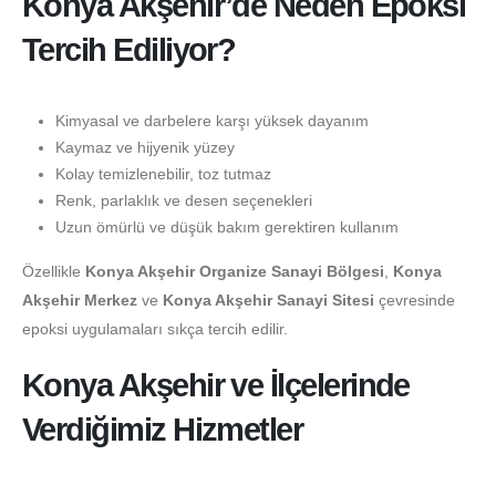
Konya Akşehir’de Neden Epoksi
Tercih Ediliyor?
Kimyasal ve darbelere karşı yüksek dayanım
Kaymaz ve hijyenik yüzey
Kolay temizlenebilir, toz tutmaz
Renk, parlaklık ve desen seçenekleri
Uzun ömürlü ve düşük bakım gerektiren kullanım
Özellikle
Konya Akşehir Organize Sanayi Bölgesi
,
Konya
Akşehir Merkez
ve
Konya Akşehir Sanayi Sitesi
çevresinde
epoksi uygulamaları sıkça tercih edilir.
Konya Akşehir ve İlçelerinde
Verdiğimiz Hizmetler