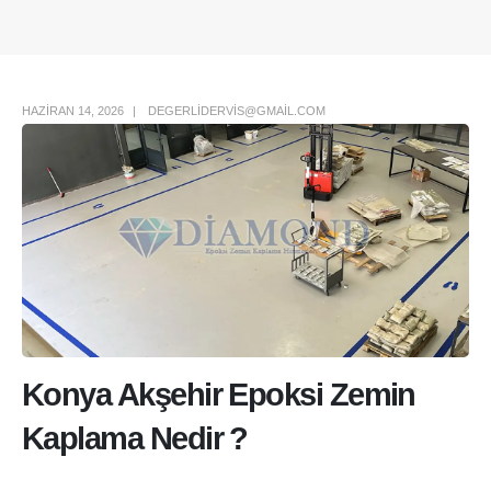
Author Box
HAZIRAN 14, 2026
DEGERLIDERVIS@GMAIL.COM
Konya Akşehir Epoksi Zemin
Kaplama Nedir ?