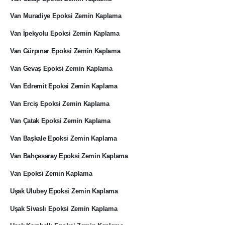
Van Muradiye Epoksi Zemin Kaplama
Van İpekyolu Epoksi Zemin Kaplama
Van Gürpınar Epoksi Zemin Kaplama
Van Gevaş Epoksi Zemin Kaplama
Van Edremit Epoksi Zemin Kaplama
Van Erciş Epoksi Zemin Kaplama
Van Çatak Epoksi Zemin Kaplama
Van Başkale Epoksi Zemin Kaplama
Van Bahçesaray Epoksi Zemin Kaplama
Van Epoksi Zemin Kaplama
Uşak Ulubey Epoksi Zemin Kaplama
Uşak Sivaslı Epoksi Zemin Kaplama