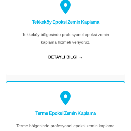
Tekkeköy Epoksi Zemin Kaplama
Tekkeköy bölgesinde profesyonel epoksi zemin
kaplama hizmeti veriyoruz.
DETAYLI BİLGİ →
Terme Epoksi Zemin Kaplama
Terme bölgesinde profesyonel epoksi zemin kaplama