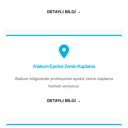
DETAYLI BİLGİ →
Atakum Epoksi Zemin Kaplama
Atakum bölgesinde profesyonel epoksi zemin kaplama
hizmeti veriyoruz.
DETAYLI BİLGİ →