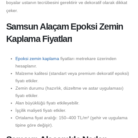
boyalar ustanın tecrübesini gerektirir ve dekoratif olarak dikkat
çeker.
Samsun Alaçam Epoksi Zemin
Kaplama Fiyatları
Epoksi zemin kaplama
fiyatları metrekare üzerinden
hesaplanır.
Malzeme kalitesi (standart veya premium dekoratif epoksi)
fiyatı etkiler.
Zemin durumu (hazırlık, düzeltme ve astar uygulaması)
fiyatı etkiler.
Alan büyüklüğü fiyatı etkileyebilir.
İşçilik maliyeti fiyatı etkiler.
Ortalama fiyat aralığı: 150–400 TL/m² (şehir ve uygulama
tipine göre değişir).