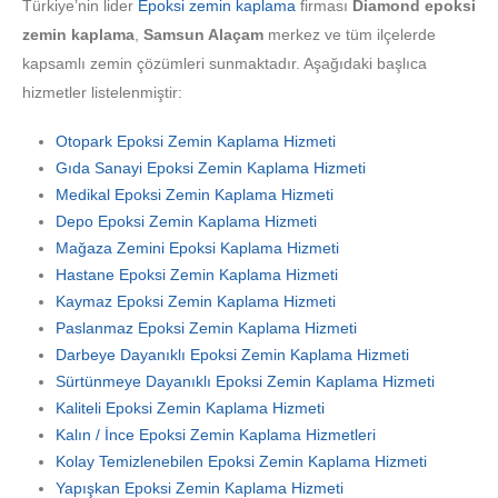
Türkiye’nin lider
Epoksi zemin kaplama
firması
Diamond epoksi
zemin kaplama
,
Samsun Alaçam
merkez ve tüm ilçelerde
kapsamlı zemin çözümleri sunmaktadır. Aşağıdaki başlıca
hizmetler listelenmiştir:
Otopark Epoksi Zemin Kaplama Hizmeti
Gıda Sanayi Epoksi Zemin Kaplama Hizmeti
Medikal Epoksi Zemin Kaplama Hizmeti
Depo Epoksi Zemin Kaplama Hizmeti
Mağaza Zemini Epoksi Kaplama Hizmeti
Hastane Epoksi Zemin Kaplama Hizmeti
Kaymaz Epoksi Zemin Kaplama Hizmeti
Paslanmaz Epoksi Zemin Kaplama Hizmeti
Darbeye Dayanıklı Epoksi Zemin Kaplama Hizmeti
Sürtünmeye Dayanıklı Epoksi Zemin Kaplama Hizmeti
Kaliteli Epoksi Zemin Kaplama Hizmeti
Kalın / İnce Epoksi Zemin Kaplama Hizmetleri
Kolay Temizlenebilen Epoksi Zemin Kaplama Hizmeti
Yapışkan Epoksi Zemin Kaplama Hizmeti