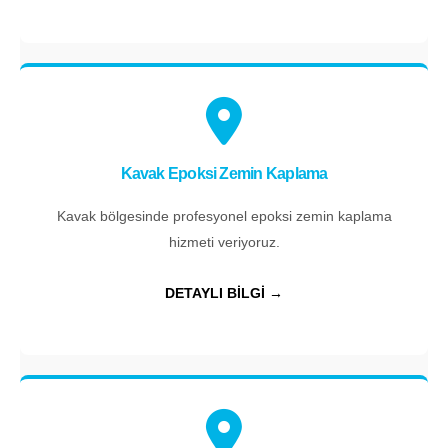
Kavak Epoksi Zemin Kaplama
Kavak bölgesinde profesyonel epoksi zemin kaplama
hizmeti veriyoruz.
DETAYLI BİLGİ →