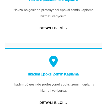
Havza bölgesinde profesyonel epoksi zemin kaplama
hizmeti veriyoruz.
DETAYLI BİLGİ →
İlkadım Epoksi Zemin Kaplama
İlkadım bölgesinde profesyonel epoksi zemin kaplama
hizmeti veriyoruz.
DETAYLI BİLGİ →