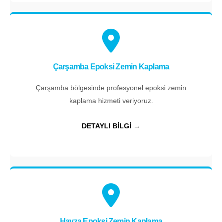
Çarşamba Epoksi Zemin Kaplama
Çarşamba bölgesinde profesyonel epoksi zemin
kaplama hizmeti veriyoruz.
DETAYLI BİLGİ →
Havza Epoksi Zemin Kaplama