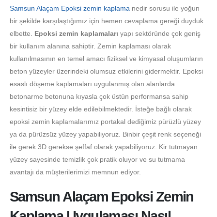
Samsun Alaçam Epoksi zemin kaplama
nedir sorusu ile yoğun
bir şekilde karşılaştığımız için hemen cevaplama gereği duyduk
elbette.
Epoksi zemin kaplamaları
yapı sektöründe çok geniş
bir kullanım alanına sahiptir. Zemin kaplaması olarak
kullanılmasının en temel amacı fiziksel ve kimyasal oluşumların
beton yüzeyler üzerindeki olumsuz etkilerini gidermektir. Epoksi
esaslı döşeme kaplamaları uygulanmış olan alanlarda
betonarme betonuna kıyasla çok üstün performansa sahip
kesintisiz bir yüzey elde edilebilmektedir. İsteğe bağlı olarak
epoksi zemin kaplamalarımız portakal dediğimiz pürüzlü yüzey
ya da pürüzsüz yüzey yapabiliyoruz. Binbir çeşit renk seçeneği
ile gerek 3D gerekse şeffaf olarak yapabiliyoruz. Kir tutmayan
yüzey sayesinde temizlik çok pratik oluyor ve su tutmama
avantajı da müşterilerimizi memnun ediyor.
Samsun Alaçam Epoksi Zemin
Kaplama Uygulaması Nasıl