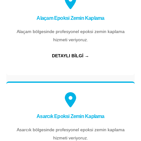
Alaçam Epoksi Zemin Kaplama
Alaçam bölgesinde profesyonel epoksi zemin kaplama
hizmeti veriyoruz.
DETAYLI BİLGİ →
Asarcık Epoksi Zemin Kaplama
Asarcık bölgesinde profesyonel epoksi zemin kaplama
hizmeti veriyoruz.