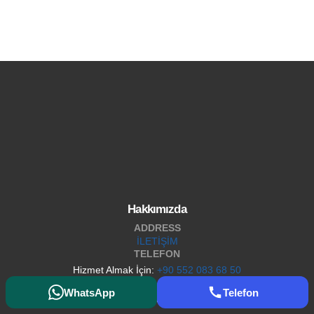
Hakkımızda
ADDRESS
İLETİŞİM
TELEFON
Hizmet Almak İçin:
+90 552 083 68 50
EMAIL
WhatsApp
Telefon
diamondepoksi@ankaraepoksizeminkaplama.net