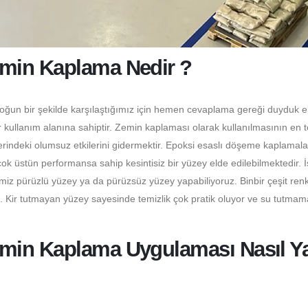
min Kaplama Nedir ?
yoğun bir şekilde karşılaştığımız için hemen cevaplama gereği duyduk el
 kullanım alanına sahiptir. Zemin kaplaması olarak kullanılmasının en 
erindeki olumsuz etkilerini gidermektir. Epoksi esaslı döşeme kaplamala
 üstün performansa sahip kesintisiz bir yüzey elde edilebilmektedir. 
miz pürüzlü yüzey ya da pürüzsüz yüzey yapabiliyoruz. Binbir çeşit ren
z. Kir tutmayan yüzey sayesinde temizlik çok pratik oluyor ve su tutmam
in Kaplama Uygulaması Nasıl Yap