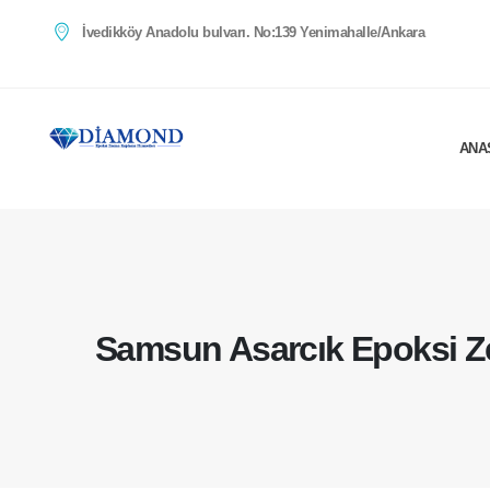
İvedikköy Anadolu bulvarı. No:139 Yenimahalle/Ankara
ANA
Samsun Asarcık Epoksi 