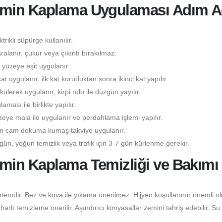
emin Kaplama Uygulaması Adım 
rikli süpürge kullanılır.
lanır, çukur veya çıkıntı bırakılmaz.
yüzeye eşit uygulanır.
kat uygulanır, ilk kat kuruduktan sonra ikinci kat yapılır.
lerek uygulanır, kirpi rulo ile düzgün yayılır.
ası ile birlikte yapılır.
eye mala ile uygulanır ve perdahlama işlemi yapılır.
çin cam dokuma kumaş takviye uygulanır.
gün, yoğun temizlik veya trafik için 3-7 gün kürlenme gerekir.
min Kaplama Temizliği ve Bakımı
temdir. Bez ve kova ile yıkama önerilmez. Hijyen koşullarının önemli o
lı temizleme önerilir. Aşındırıcı kimyasallar zemini tahriş edebilir. Su 