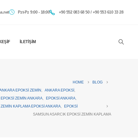
a.net
Pzt-Pz 9:00 - 18:00
+90 552 083 68 50 / +90 553 610 33 28
KEŞIF
İLETIŞIM
HOME
BLOG
ANKARA EPOKSI ZEMIN
,
ANKARA EPOKSI
,
EPOKSI ZEMIN ANKARA
,
EPOKSI ANKARA
,
ZEMIN KAPLAMA EPOKSI ANKARA
,
EPOKSI
SAMSUN ASARCIK EPOKSI ZEMIN KAPLAMA