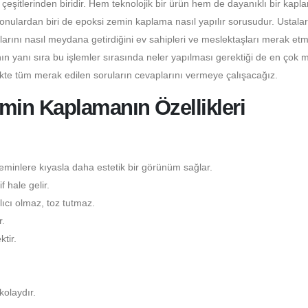
itlerinden biridir. Hem teknolojik bir ürün hem de dayanıklı bir kapl
konulardan biri de epoksi zemin kaplama nasıl yapılır sorusudur. Ustala
larını nasıl meydana getirdiğini ev sahipleri ve meslektaşları merak etm
n yanı sıra bu işlemler sırasında neler yapılması gerektiği de en çok 
ikte tüm merak edilen soruların cevaplarını vermeye çalışacağız.
in Kaplamanın Özellikleri
minlere kıyasla daha estetik bir görünüm sağlar.
 hale gelir.
ıcı olmaz, toz tutmaz.
.
tir.
kolaydır.