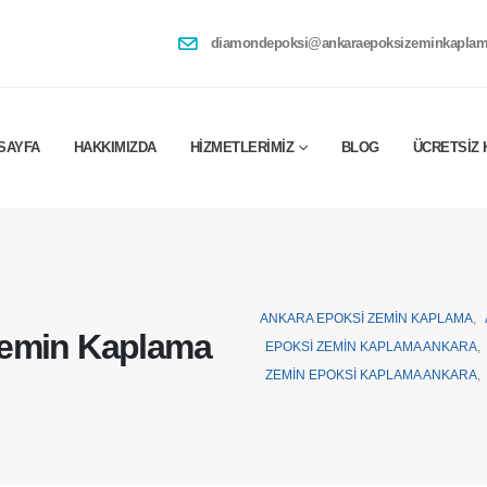
diamondepoksi@ankaraepoksizeminkaplam
SAYFA
HAKKIMIZDA
HIZMETLERIMIZ
BLOG
ÜCRETSIZ 
ANKARA EPOKSI ZEMIN KAPLAMA
,
Zemin Kaplama
EPOKSI ZEMIN KAPLAMA ANKARA
,
ZEMIN EPOKSI KAPLAMA ANKARA
,