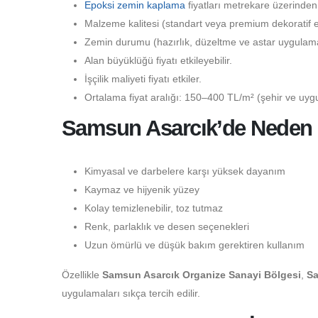
Epoksi zemin kaplama
fiyatları metrekare üzerinden
Malzeme kalitesi (standart veya premium dekoratif epo
Zemin durumu (hazırlık, düzeltme ve astar uygulaması
Alan büyüklüğü fiyatı etkileyebilir.
İşçilik maliyeti fiyatı etkiler.
Ortalama fiyat aralığı: 150–400 TL/m² (şehir ve uygu
Samsun Asarcık’de Neden E
Kimyasal ve darbelere karşı yüksek dayanım
Kaymaz ve hijyenik yüzey
Kolay temizlenebilir, toz tutmaz
Renk, parlaklık ve desen seçenekleri
Uzun ömürlü ve düşük bakım gerektiren kullanım
Özellikle
Samsun Asarcık Organize Sanayi Bölgesi
,
Sa
uygulamaları sıkça tercih edilir.