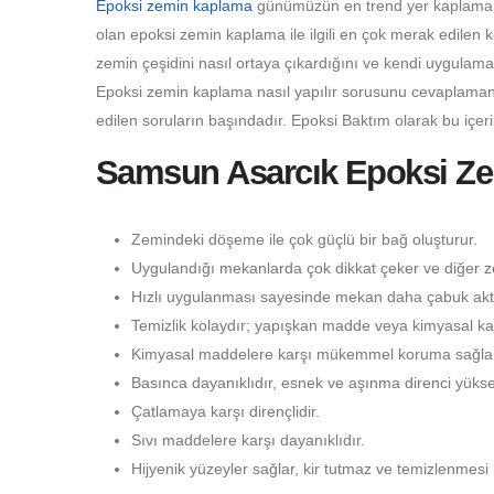
Epoksi zemin kaplama
günümüzün en trend yer kaplama çeş
olan epoksi zemin kaplama ile ilgili en çok merak edilen 
zemin çeşidini nasıl ortaya çıkardığını ve kendi uygulama
Epoksi zemin kaplama nasıl yapılır sorusunu cevaplamanı
edilen soruların başındadır. Epoksi Baktım olarak bu içer
Samsun Asarcık Epoksi Zem
Zemindeki döşeme ile çok güçlü bir bağ oluşturur.
Uygulandığı mekanlarda çok dikkat çeker ve diğer ze
Hızlı uygulanması sayesinde mekan daha çabuk aktif
Temizlik kolaydır; yapışkan madde veya kimyasal kal
Kimyasal maddelere karşı mükemmel koruma sağlar
Basınca dayanıklıdır, esnek ve aşınma direnci yüksek
Çatlamaya karşı dirençlidir.
Sıvı maddelere karşı dayanıklıdır.
Hijyenik yüzeyler sağlar, kir tutmaz ve temizlenmesi 