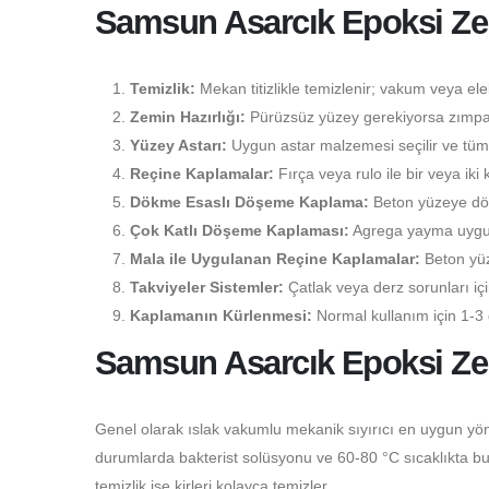
Samsun Asarcık Epoksi Z
Temizlik:
Mekan titizlikle temizlenir; vakum veya elekt
Zemin Hazırlığı:
Pürüzsüz yüzey gerekiyorsa zımpara
Yüzey Astarı:
Uygun astar malzemesi seçilir ve tüm 
Reçine Kaplamalar:
Fırça veya rulo ile bir veya iki 
Dökme Esaslı Döşeme Kaplama:
Beton yüzeye dökü
Çok Katlı Döşeme Kaplaması:
Agrega yayma uygulam
Mala ile Uygulanan Reçine Kaplamalar:
Beton yüz
Takviyeler Sistemler:
Çatlak veya derz sorunları i
Kaplamanın Kürlenmesi:
Normal kullanım için 1-3 
Samsun Asarcık Epoksi Ze
Genel olarak ıslak vakumlu mekanik sıyırıcı en uygun yön
durumlarda bakterist solüsyonu ve 60-80 °C sıcaklıkta buhar
temizlik ise kirleri kolayca temizler.