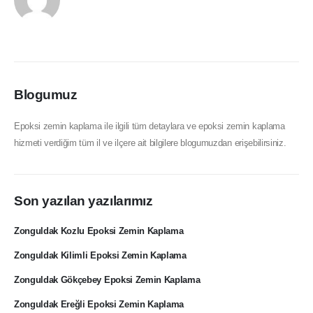
Blogumuz
Epoksi zemin kaplama ile ilgili tüm detaylara ve epoksi zemin kaplama
hizmeti verdiğim tüm il ve ilçere ait bilgilere blogumuzdan erişebilirsiniz.
Son yazılan yazılarımız
Zonguldak Kozlu Epoksi Zemin Kaplama
Zonguldak Kilimli Epoksi Zemin Kaplama
Zonguldak Gökçebey Epoksi Zemin Kaplama
Zonguldak Ereğli Epoksi Zemin Kaplama