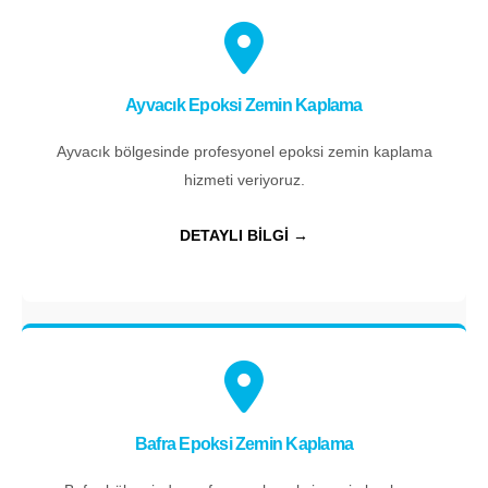
Ayvacık Epoksi Zemin Kaplama
Ayvacık bölgesinde profesyonel epoksi zemin kaplama
hizmeti veriyoruz.
DETAYLI BİLGİ →
Bafra Epoksi Zemin Kaplama