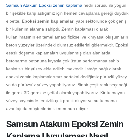
Samsun Atakum Epoksi zemin kaplama
nedir sorusu ile yoğun
bir şekilde karşılaştığımız için hemen cevaplama gereği duyduk
elbette.
Epoksi zemin kaplamaları
yapı sektöründe çok geniş
bir kullanım alanına sahiptir. Zemin kaplaması olarak
kullanılmasının en temel amacı fiziksel ve kimyasal oluşumların
beton yüzeyler üzerindeki olumsuz etkilerini gidermektir. Epoksi
esaslı döşeme kaplamaları uygulanmış olan alanlarda
betonarme betonuna kıyasla çok üstün performansa sahip
kesintisiz bir yüzey elde edilebilmektedir. İsteğe bağlı olarak
epoksi zemin kaplamalarımız portakal dediğimiz pürüzlü yüzey
ya da pürüzsüz yüzey yapabiliyoruz. Binbir çeşit renk seçeneği
ile gerek 3D gerekse şeffaf olarak yapabiliyoruz. Kir tutmayan
yüzey sayesinde temizlik çok pratik oluyor ve su tutmama
avantajı da müşterilerimizi memnun ediyor.
Samsun Atakum Epoksi Zemin
Kaplama Uygulaması Nasıl