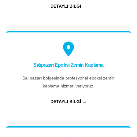
DETAYLI BİLGİ →
Salıpazarı Epoksi Zemin Kaplama
Salıpazarı bölgesinde profesyonel epoksi zemin
kaplama hizmeti veriyoruz.
DETAYLI BİLGİ →