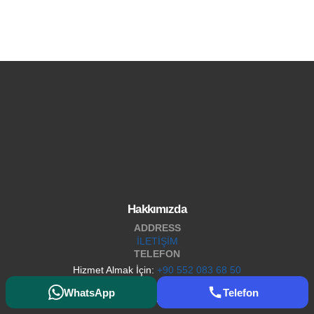
Hakkımızda
ADDRESS
İLETİŞİM
TELEFON
Hizmet Almak İçin:
+90 552 083 68 50
EMAIL
WhatsApp
Telefon
diamondepoksi@ankaraepoksizeminkaplama.net