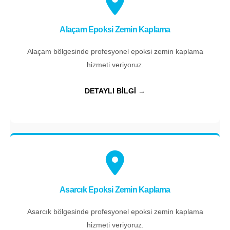
Alaçam Epoksi Zemin Kaplama
Alaçam bölgesinde profesyonel epoksi zemin kaplama
hizmeti veriyoruz.
DETAYLI BİLGİ →
Asarcık Epoksi Zemin Kaplama
Asarcık bölgesinde profesyonel epoksi zemin kaplama
hizmeti veriyoruz.