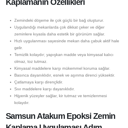
Kaplamanın Özellikleri
Zemindeki döşeme ile çok güçlü bir bağ oluşturur.
Uygulandığı mekanlarda çok dikkat çeker ve diğer
zeminlere kıyasla daha estetik bir görünüm sağlar.
Hızlı uygulanması sayesinde mekan daha çabuk aktif hale
gelir.
Temizlik kolaydır; yapışkan madde veya kimyasal kalıcı
olmaz, toz tutmaz.
Kimyasal maddelere karşı mükemmel koruma sağlar.
Basınca dayanıklıdır, esnek ve aşınma direnci yüksektir.
Çatlamaya karşı dirençlidir.
Sıvı maddelere karşı dayanıklıdır.
Hijyenik yüzeyler sağlar, kir tutmaz ve temizlenmesi
kolaydır.
Samsun Atakum Epoksi Zemin
Kaplama Uygulaması Adım