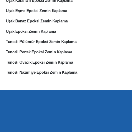
Uşak Karahallı Epoksi Zemin Kaplama
Uşak Eşme Epoksi Zemin Kaplama
Uşak Banaz Epoksi Zemin Kaplama
Uşak Epoksi Zemin Kaplama
Tunceli Pülümür Epoksi Zemin Kaplama
Tunceli Pertek Epoksi Zemin Kaplama
Tunceli Ovacık Epoksi Zemin Kaplama
Tunceli Nazımiye Epoksi Zemin Kaplama