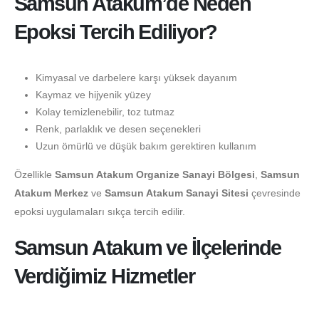
Samsun Atakum’de Neden
Epoksi Tercih Ediliyor?
Kimyasal ve darbelere karşı yüksek dayanım
Kaymaz ve hijyenik yüzey
Kolay temizlenebilir, toz tutmaz
Renk, parlaklık ve desen seçenekleri
Uzun ömürlü ve düşük bakım gerektiren kullanım
Özellikle
Samsun Atakum Organize Sanayi Bölgesi
,
Samsun
Atakum Merkez
ve
Samsun Atakum Sanayi Sitesi
çevresinde
epoksi uygulamaları sıkça tercih edilir.
Samsun Atakum ve İlçelerinde
Verdiğimiz Hizmetler