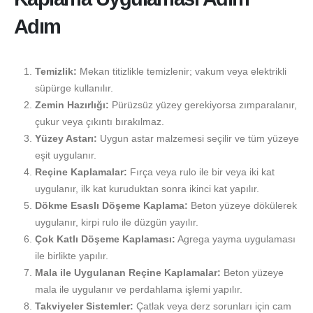
Adım
Temizlik:
Mekan titizlikle temizlenir; vakum veya elektrikli
süpürge kullanılır.
Zemin Hazırlığı:
Pürüzsüz yüzey gerekiyorsa zımparalanır,
çukur veya çıkıntı bırakılmaz.
Yüzey Astarı:
Uygun astar malzemesi seçilir ve tüm yüzeye
eşit uygulanır.
Reçine Kaplamalar:
Fırça veya rulo ile bir veya iki kat
uygulanır, ilk kat kuruduktan sonra ikinci kat yapılır.
Dökme Esaslı Döşeme Kaplama:
Beton yüzeye dökülerek
uygulanır, kirpi rulo ile düzgün yayılır.
Çok Katlı Döşeme Kaplaması:
Agrega yayma uygulaması
ile birlikte yapılır.
Mala ile Uygulanan Reçine Kaplamalar:
Beton yüzeye
mala ile uygulanır ve perdahlama işlemi yapılır.
Takviyeler Sistemler:
Çatlak veya derz sorunları için cam