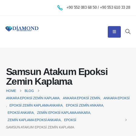
+90 552 083 68 50 / +90 553 610 33 28
Samsun Atakum Epoksi
Zemin Kaplama
HOME
BLOG
ANKARA EPOKSI ZEMIN KAPLAMA
,
ANKARA EPOKSI ZEMIN
,
ANKARA EPOKSI
,
EPOKSI ZEMIN KAPLAMA ANKARA
,
EPOKSI ZEMIN ANKARA
,
EPOKSI ANKARA
,
ZEMIN EPOKSI KAPLAMA ANKARA
,
ZEMIN KAPLAMA EPOKSI ANKARA
,
EPOKSI
SAMSUN ATAKUM EPOKSI ZEMIN KAPLAMA