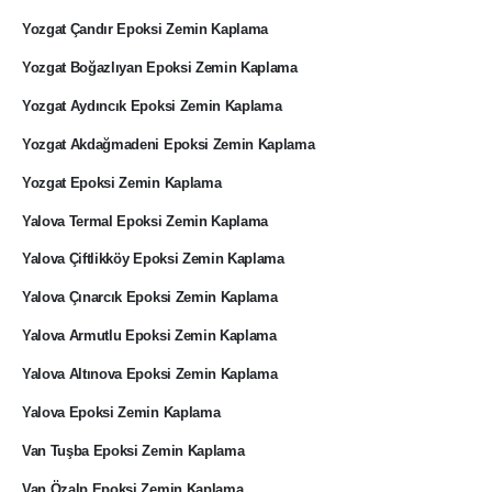
Yozgat Çandır Epoksi Zemin Kaplama
Yozgat Boğazlıyan Epoksi Zemin Kaplama
Yozgat Aydıncık Epoksi Zemin Kaplama
Yozgat Akdağmadeni Epoksi Zemin Kaplama
Yozgat Epoksi Zemin Kaplama
Yalova Termal Epoksi Zemin Kaplama
Yalova Çiftlikköy Epoksi Zemin Kaplama
Yalova Çınarcık Epoksi Zemin Kaplama
Yalova Armutlu Epoksi Zemin Kaplama
Yalova Altınova Epoksi Zemin Kaplama
Yalova Epoksi Zemin Kaplama
Van Tuşba Epoksi Zemin Kaplama
Van Özalp Epoksi Zemin Kaplama