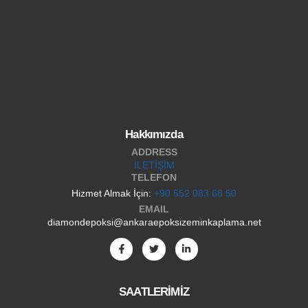
Hakkımızda
ADDRESS
İLETİŞİM
TELEFON
Hizmet Almak İçin:
+90 552 083 68 50
EMAIL
diamondepoksi@ankaraepoksizeminkaplama.net
SAATLERİMİZ