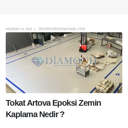
Author Box
HAZIRAN 14, 2026
DEGERLIDERVIS@GMAIL.COM
Tokat Artova Epoksi Zemin
Kaplama Nedir ?