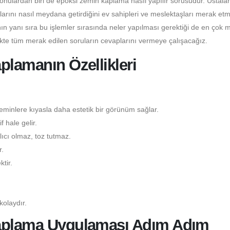
konulardan biri de epoksi zemin kaplama nasıl yapılır sorusudur. Ustala
larını nasıl meydana getirdiğini ev sahipleri ve meslektaşları merak etm
n yanı sıra bu işlemler sırasında neler yapılması gerektiği de en çok 
ikte tüm merak edilen soruların cevaplarını vermeye çalışacağız.
plamanın Özellikleri
minlere kıyasla daha estetik bir görünüm sağlar.
 hale gelir.
ıcı olmaz, toz tutmaz.
.
tir.
kolaydır.
Kaplama Uygulaması Adım Adım