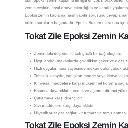
olan epoksi zemin kaplama ile ilgili en çok merak edilen 
zemin çeşidini nasıl ortaya çıkardığını ve kendi uygulama
Epoksi zemin kaplama nasıl yapılır sorusunu cevaplamanı
edilen soruların başındadır. Epoksi Baktım olarak bu içer
Tokat Zile Epoksi Zemin Ka
Zemindeki döşeme ile çok güçlü bir bağ oluşturur.
Uygulandığı mekanlarda çok dikkat çeker ve diğer ze
Hızlı uygulanması sayesinde mekan daha çabuk aktif
Temizlik kolaydır; yapışkan madde veya kimyasal kal
Kimyasal maddelere karşı mükemmel koruma sağlar
Basınca dayanıklıdır, esnek ve aşınma direnci yüksek
Çatlamaya karşı dirençlidir.
Sıvı maddelere karşı dayanıklıdır.
Hijyenik yüzeyler sağlar, kir tutmaz ve temizlenmesi 
Tokat Zile Epoksi Zemin 