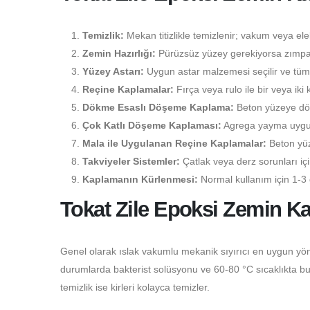
Temizlik:
Mekan titizlikle temizlenir; vakum veya elekt
Zemin Hazırlığı:
Pürüzsüz yüzey gerekiyorsa zımpara
Yüzey Astarı:
Uygun astar malzemesi seçilir ve tüm 
Reçine Kaplamalar:
Fırça veya rulo ile bir veya iki 
Dökme Esaslı Döşeme Kaplama:
Beton yüzeye dökü
Çok Katlı Döşeme Kaplaması:
Agrega yayma uygulam
Mala ile Uygulanan Reçine Kaplamalar:
Beton yüz
Takviyeler Sistemler:
Çatlak veya derz sorunları i
Kaplamanın Kürlenmesi:
Normal kullanım için 1-3 
Tokat Zile Epoksi Zemin K
Genel olarak ıslak vakumlu mekanik sıyırıcı en uygun yön
durumlarda bakterist solüsyonu ve 60-80 °C sıcaklıkta buhar
temizlik ise kirleri kolayca temizler.