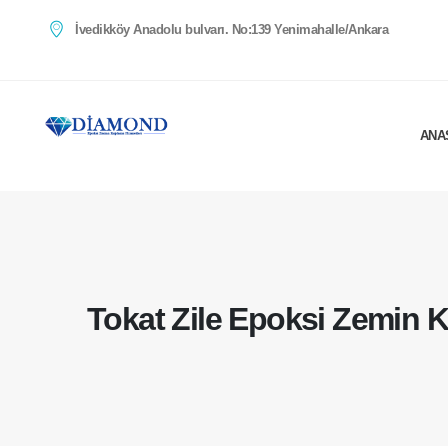
İvedikköy Anadolu bulvarı. No:139 Yenimahalle/Ankara
ANA
Tokat Zile Epoksi Zemin 