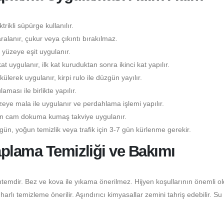
rikli süpürge kullanılır.
lanır, çukur veya çıkıntı bırakılmaz.
yüzeye eşit uygulanır.
kat uygulanır, ilk kat kuruduktan sonra ikinci kat yapılır.
lerek uygulanır, kirpi rulo ile düzgün yayılır.
ası ile birlikte yapılır.
eye mala ile uygulanır ve perdahlama işlemi yapılır.
çin cam dokuma kumaş takviye uygulanır.
gün, yoğun temizlik veya trafik için 3-7 gün kürlenme gerekir.
aplama Temizliği ve Bakımı
temdir. Bez ve kova ile yıkama önerilmez. Hijyen koşullarının önemli o
lı temizleme önerilir. Aşındırıcı kimyasallar zemini tahriş edebilir. Su 