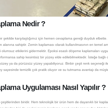
aplama Nedir ?
ir şekilde karşılaştığımız için hemen cevaplama gereği duyduk elbette
m alanına sahiptir. Zemin kaplaması olarak kullanılmasının en temel a
ki olumsuz etkilerini gidermektir. Epoksi esaslı döşeme kaplamaları uyg
ormansa sahip kesintisiz bir yüzey elde edilebilmektedir. İsteğe bağlı 
üzey ya da pürüzsüz yüzey yapabiliyoruz. Binbir çeşit renk seçeneği il
y sayesinde temizlik çok pratik oluyor ve su tutmama avantajı da müşter
plama Uygulaması Nasıl Yapılır ?
itlerinden biridir. Hem teknolojik bir ürün hem de dayanıklı bir kapl