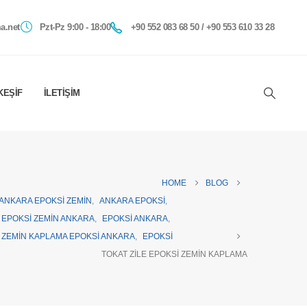
a.net
Pzt-Pz 9:00 - 18:00
+90 552 083 68 50 / +90 553 610 33 28
KEŞIF
İLETIŞIM
HOME
BLOG
ANKARA EPOKSI ZEMIN
,
ANKARA EPOKSI
,
EPOKSI ZEMIN ANKARA
,
EPOKSI ANKARA
,
ZEMIN KAPLAMA EPOKSI ANKARA
,
EPOKSI
TOKAT ZILE EPOKSI ZEMIN KAPLAMA