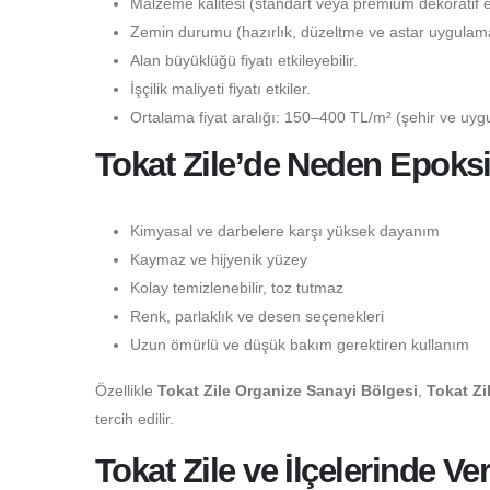
Malzeme kalitesi (standart veya premium dekoratif epo
Zemin durumu (hazırlık, düzeltme ve astar uygulaması
Alan büyüklüğü fiyatı etkileyebilir.
İşçilik maliyeti fiyatı etkiler.
Ortalama fiyat aralığı: 150–400 TL/m² (şehir ve uygu
Tokat Zile’de Neden Epoksi
Kimyasal ve darbelere karşı yüksek dayanım
Kaymaz ve hijyenik yüzey
Kolay temizlenebilir, toz tutmaz
Renk, parlaklık ve desen seçenekleri
Uzun ömürlü ve düşük bakım gerektiren kullanım
Özellikle
Tokat Zile Organize Sanayi Bölgesi
,
Tokat Zi
tercih edilir.
Tokat Zile ve İlçelerinde V