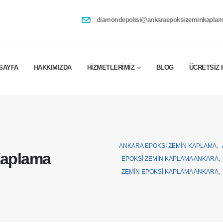
diamondepoksi@ankaraepoksizeminkaplam
SAYFA
HAKKIMIZDA
HIZMETLERIMIZ
BLOG
ÜCRETSIZ 
ANKARA EPOKSI ZEMIN KAPLAMA
,
Kaplama
EPOKSI ZEMIN KAPLAMA ANKARA
,
ZEMIN EPOKSI KAPLAMA ANKARA
,