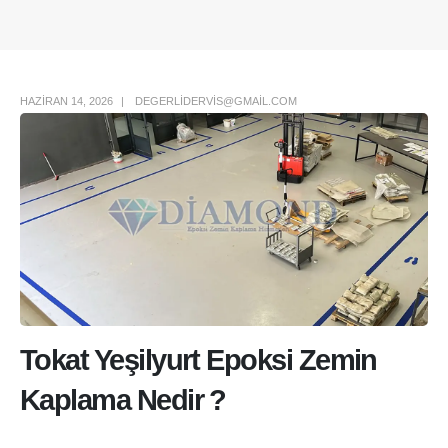
Author Box
HAZIRAN 14, 2026
DEGERLIDERVIS@GMAIL.COM
Tokat Yeşilyurt Epoksi Zemin
Kaplama Nedir ?